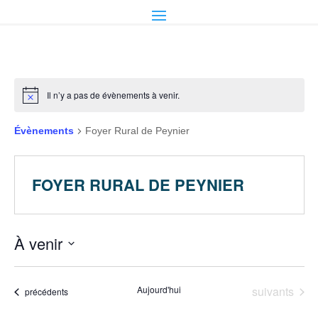
Il n’y a pas de évènements à venir.
Évènements
Foyer Rural de Peynier
FOYER RURAL DE PEYNIER
À venir
Sélectionnez
une
Évènements
Aujourd'hui
suivants
Évènements
précédents
date.