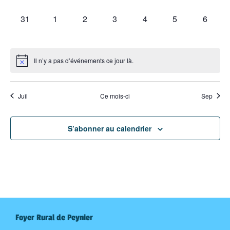
évènement,
évènement,
évènement,
évènement,
évènement,
évènement,
évèneme
0
0
0
0
0
0
0
31
1
2
3
4
5
6
évènement,
évènement,
évènement,
évènement,
évènement,
évènement,
évènem
Il n’y a pas d’événements ce jour là.
Juil
Ce mois-ci
Sep
S’abonner au calendrier
Foyer Rural de Peynier