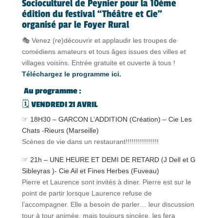
Socioculturel de Peynier pour la 10ème
édition du festival “Théâtre et Cie”
organisé par le Foyer Rural
🎭 Venez (re)découvrir et applaudir les troupes de
comédiens amateurs et tous âges issues des villes et
villages voisins. Entrée gratuite et ouverte à tous !
Téléchargez le programme ici.
Au programme :
🗓️
VENDREDI 21 AVRIL
☞ 18H30 – GARCON L’ADDITION (Création) – Cie Les
Chats -Rieurs (Marseille)
Scènes de vie dans un restaurant!!!!!!!!!!!!!!!!!
☞ 21h – UNE HEURE ET DEMI DE RETARD (J Dell et G
Sibleyras )- Cie Ail et Fines Herbes (Fuveau)
Pierre et Laurence sont invités à diner. Pierre est sur le
point de partir lorsque Laurence refuse de
l’accompagner. Elle a besoin de parler… leur discussion
tour à tour animée, mais toujours sincère, les fera