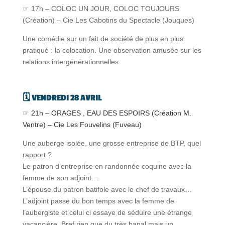
☞ 17h – COLOC UN JOUR, COLOC TOUJOURS
(Création) – Cie Les Cabotins du Spectacle (Jouques)
Une comédie sur un fait de société de plus en plus
pratiqué : la colocation. Une observation amusée sur les
relations intergénérationnelles.
🗓️ VENDREDI 28 AVRIL
☞ 21h – ORAGES , EAU DES ESPOIRS (Création M.
Ventre) – Cie Les Fouvelins (Fuveau)
Une auberge isolée, une grosse entreprise de BTP, quel
rapport ?
Le patron d’entreprise en randonnée coquine avec la
femme de son adjoint…
L’épouse du patron batifole avec le chef de travaux…
L’adjoint passe du bon temps avec la femme de
l’aubergiste et celui ci essaye de séduire une étrange
vacancière. Bref rien que du très banal mais un